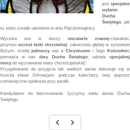
jest
specjalne
wylanie
Ducha
Świętego
, jak
to, które zostało udzielone w dniu Pięćdziesiątnicy.
Wyciska ono w duszy
niezatarte znamię
-charakter,
przynosi
wzrost łaski chrzcielnej
: zakorzenia głębiej w synostwie
Bożym, ściślej
jednoczy
nas
z Chrystusem
i Jego
Kościołem
;
pomnaża w nas
dary Ducha Świętego
; udziela
specjalnej
mocy
do wyznawania wiary chrześcijańskiej".
Przygotowanie do przyjęcia tak wielkich darów dokonuje się w
trzeciej klasie Gimnazjum podczas katechezy oraz poprzez
comiesięczne spotkania przy parafii.
Kandydatom do bierzmowania życzymy wielu darów Ducha
Świętego.