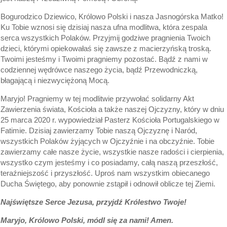
Bogurodzico Dziewico, Królowo Polski i nasza Jasnogórska Matko!
Ku Tobie wznosi się dzisiaj nasza ufna modlitwa, która zespala
serca wszystkich Polaków. Przyjmij godziwe pragnienia Twoich
dzieci, którymi opiekowałaś się zawsze z macierzyńską troską.
Twoimi jesteśmy i Twoimi pragniemy pozostać. Bądź z nami w
codziennej wędrówce naszego życia, bądź Przewodniczką,
błagającą i niezwyciężoną Mocą.
Maryjo! Pragniemy w tej modlitwie przywołać solidarny Akt
Zawierzenia świata, Kościoła a także naszej Ojczyzny, który w dniu
25 marca 2020 r. wypowiedział Pasterz Kościoła Portugalskiego w
Fatimie. Dzisiaj zawierzamy Tobie naszą Ojczyznę i Naród,
wszystkich Polaków żyjących w Ojczyźnie i na obczyźnie. Tobie
zawierzamy całe nasze życie, wszystkie nasze radości i cierpienia,
wszystko czym jesteśmy i co posiadamy, całą naszą przeszłość,
teraźniejszość i przyszłość. Uproś nam wszystkim obiecanego
Ducha Świętego, aby ponownie zstąpił i odnowił oblicze tej Ziemi.
Najświętsze Serce Jezusa, przyjdź Królestwo Twoje!
Maryjo, Królowo Polski, módl się za nami! Amen.