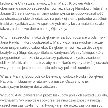
królowanie Chrystusa, a wraz z Nim Maryi, Królowej Polski,
obejmuje w sposób szczególny również służbę Narodowi. Tutaj ? na
Jasnej Górze ? uświadamiamy sobie wyraźniej odpowiedzialność
za chrześcijańskie dziedzictwo na polskiej ziemi; potrzebę wspólnej
troski wszystkich warstw społecznych nie tylko za materialne, ale
także za duchowe dobro naszej Ojczyzny.
W tym szczególnym roku dziękujemy za 100. rocznicę urodzin św.
Jana Pawła II, który dostrzegał w Maryi wzór niezawodnej nadziei
ogarniającej całego człowieka. Dziękujemy również za decyzję o
beatyfikacji Sługi Bożego Stefana Kardynała Wyszyńskiego, który
przypominał nam, że nie wystarczy patrzeć w czyste, zranione
oblicze Matki, ale trzeba też, aby nasz Naród wyczytał w Jej oczach
wszystko, co jest potrzebne dla odnowy polskich sumień.
Wraz z Maryją, Bogurodzicą Dziewicą, Królową Polski i Świętymi
Patronami, błagamy o ratunek dla naszej Ojczyzny w jej
dzisiejszym trudnym doświadczeniu.
W duchu Aktu Zawierzenia przez biskupów polskich sprzed 100 laty,
wyznajemy ?w prawdzie i pokorze, że niewdzięcznością naszą i
grzechami zasłużyliśmy na Twoją karę, ale przez zasługi naszych