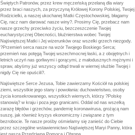
Świętych Patronów, przez krew męczeńską przelaną dla wiary
przez braci naszych, za przyczyną Królowej Korony Polskiej, Twojej
Rodzicielki, a naszej ukochanej Matki Częstochowskiej, błagamy
Cię, racz nam darować nasze winy?. Prosimy Cię, przebacz nam
nasze grzechy przeciwko życiu, bezczeszczenie Twojej
eucharystycznej Obecności, bluźnierstwa wobec Twojej
Najświętszej Matki i Jej wizerunków oraz wszelki grzech niezgody.
?Przemień serca nasze na wzór Twojego Boskiego Serca;
przemień nas potęgą Twojej wszechmocnej łaski, a z obojętnych i
letnich uczyń nas gorliwymi i gorącymi, z małodusznych mężnymi i
spraw, abyśmy już wszyscy odtąd trwali w wiernej służbie Twojej i
nigdy Cię nie opuścili?.
Najświętsze Serce Jezusa, Tobie zawierzamy Kościół na polskiej
ziemi, wszystkie jego stany i powołania: duchowieństwo, osoby
życia konsekrowanego, wszystkich wiernych, którzy ?Polskę
stanowią? w kraju i poza jego granicami. Oddal od nas wszelką
zarazę błędów i grzechów, pandemię koronawirusa, grożącą nam
suszę, jak również kryzys ekonomiczny i związane z tym
bezrobocie. Te nasze prośby ośmielamy się zanieść do Ciebie
przez szczególne wstawiennictwo Najświętszej Maryi Panny, która
jest naszą Przedziwną Pomocą i Obroną.