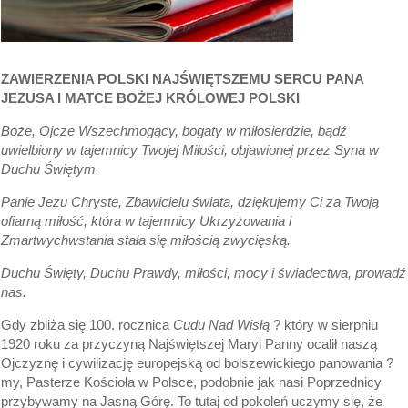
ZAWIERZENIA POLSKI
NAJŚWIĘTSZEMU SERCU PANA
JEZUSA I MATCE BOŻEJ KRÓLOWEJ POLSKI
Boże, Ojcze Wszechmogący, bogaty w miłosierdzie, bądź
uwielbiony w tajemnicy Twojej Miłości, objawionej przez Syna w
Duchu Świętym.
Panie Jezu Chryste, Zbawicielu świata, dziękujemy Ci za Twoją
ofiarną miłość, która w tajemnicy Ukrzyżowania i
Zmartwychwstania stała się miłością zwycięską.
Duchu Święty, Duchu Prawdy, miłości, mocy i świadectwa, prowadź
nas.
Gdy zbliża się 100. rocznica
Cudu Nad Wisłą
? który w sierpniu
1920 roku za przyczyną Najświętszej Maryi Panny ocalił naszą
Ojczyznę i cywilizację europejską od bolszewickiego panowania ?
my, Pasterze Kościoła w Polsce, podobnie jak nasi Poprzednicy
przybywamy na Jasną Górę. To tutaj od pokoleń uczymy się, że