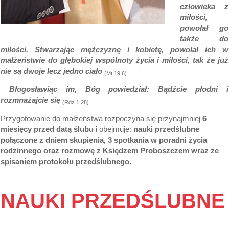
człowieka z
miłości,
powołał go
także do
miłości. Stwarzając mężczyznę i kobietę, powołał ich w
małżeństwie do głębokiej wspólnoty życia i miłości, tak że już
nie są dwoje lecz jedno ciało
(Mt 19,6)
Błogosławiąc im, Bóg powiedział: Bądźcie płodni i
rozmnażajcie się
(Rdz 1,28)
Przygotowanie do małżeństwa rozpoczyna się przynajmniej
6
miesięcy przed datą ślubu
i obejmuje:
nauki przedślubne
połączone z dniem skupienia, 3 spotkania w poradni życia
rodzinnego oraz rozmowę z Księdzem Proboszczem wraz ze
spisaniem protokołu przedślubnego.
NAUKI PRZEDŚLUBNE