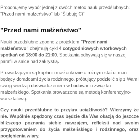
Proponujemy wybór jednej z dwóch metod nauk przedślubnych:
"Przed nami małżeństwo" lub "Ślubuję Ci"
"Przed nami małżeństwo"
Nauki przedślubne zgodne z projektem
"Przed nami
małżeństwo"
obejmują cykl
4 cotygodniowych wtorkowych
spotkań od 18:00 do 21:00.
Spotkania odbywają się w naszej
parafii w salce nad zakrystią.
Prowadzącymi są kapłani i małżonkowie o różnym stażu, m.in
będący doradcami życia rodzinnego, próbujący podzielić się z Wami
swoją wiedzą i doświadczeniem w budowaniu związku
małżeńskiego.
Spotkania prowadzone są metodą konferencyjno-
warsztatową.
Czy nauki przedślubne to przykra uciążliwość?
Wierzymy że
nie. Wspólnie spędzony czas będzie dla Was okazją do jeszcze
bliższego poznania siebie nawzajem, refleksji nad swoim
przygotowaniem do życia małżeńskiego i rodzinnego, oraz
pogłębienia wiary.