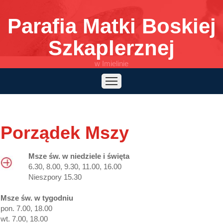
Parafia Matki Boskiej
Szkaplerznej
w Imielinie
Start
Informacje
Wspólnoty
Posługi
Msza ONLINE
Caritas
Parafia
Kontakt
Porządek Mszy
Słowo na dziś
Logowanie
Biblia w Rok
Akt zawierzenia Polski
Msze św. w niedziele i święta
6.30, 8.00, 9.30, 11.00, 16.00
Nieszpory 15.30
Msze św. w tygodniu
pon. 7.00, 18.00
wt. 7.00, 18.00