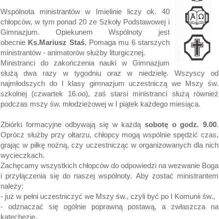
Wspólnota ministrantów w Imielinie liczy ok. 40
chłopców, w tym ponad 20 ze Szkoły Podstawowej i
Gimnazjum. Opiekunem Wspólnoty jest
obecnie
Ks.Mariusz Staś.
Pomaga mu 6 starszych
ministrantów - animatorów służby liturgicznej.
Ministranci do zakończenia nauki w Gimnazjum
służą dwa razy w tygodniu oraz w niedzielę. Wszyscy od
najmłodszych do I klasy gimnazjum uczestniczą we Mszy św.
szkolnej (czwartek 16.oo), zaś starsi ministranci służą również
podczas mszy św. młodzieżowej w I piątek każdego miesiąca.
Zbiórki formacyjne odbywają się w każdą
sobotę o godz. 9.00
.
Oprócz służby przy ołtarzu, chłopcy mogą wspólnie spędzić czas,
grając w piłkę nożną, czy uczestnicząc w organizowanych dla nich
wycieczkach.
Zachęcamy wszystkich chłopców do odpowiedzi na wezwanie Boga
i przyłączenia się do naszej wspólnoty. Aby zostać ministrantem
należy:
- już w pełni uczestniczyć we Mszy św., czyli być po I Komunii św.,
- odznaczać się ogólnie poprawną postawą, a zwłaszcza na
katechezie,