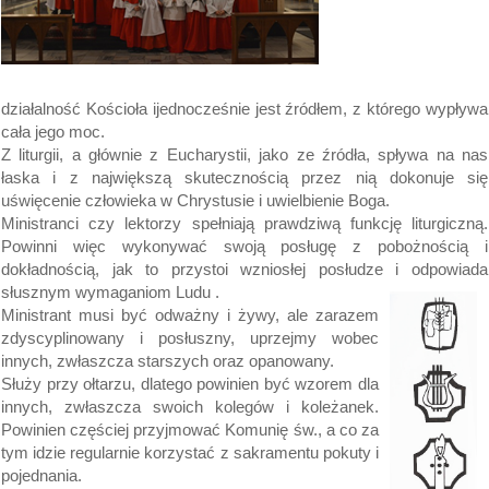
działalność Kościoła ijednocześnie jest źródłem, z którego wypływa
cała jego moc.
Z liturgii, a głównie z Eucharystii, jako ze źródła, spływa na nas
łaska i z największą skutecznością przez nią dokonuje się
uświęcenie człowieka w Chrystusie i uwielbienie Boga.
Ministranci czy lektorzy spełniają prawdziwą funkcję liturgiczną.
Powinni więc wykonywać swoją posługę z pobożnością i
dokładnością, jak to przystoi wzniosłej posłudze i odpowiada
słusznym wymaganiom Ludu
.
Ministrant musi być odważny i żywy, ale zarazem
zdyscyplinowany i posłuszny, uprzejmy wobec
innych, zwłaszcza starszych oraz opanowany.
Służy przy ołtarzu, dlatego powinien być wzorem dla
innych, zwłaszcza swoich kolegów i koleżanek.
Powinien częściej przyjmować Komunię św., a co za
tym idzie regularnie korzystać z sakramentu pokuty i
pojednania.