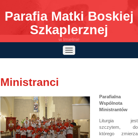
Parafia Matki Boskiej
Szkaplerznej
w Imielinie
Start
Informacje
Wspólnoty
Posługi
Msza ONLINE
Caritas
Parafia
Kontakt
Ministranci
Słowo na dziś
Parafialna
Wspólnota
Ministrantów
Liturgia jest
szczytem, do
którego zmierza